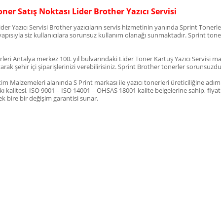
oner Satış Noktası Lider Brother Yazıcı Servisi
der Yazıcı Servisi Brother yazıcıların servis hizmetinin yanında Sprint Tonerler
pısıyla siz kullanıcılara sorunsuz kullanım olanağı sunmaktadır. Sprint toner
rleri Antalya merkez 100. yıl bulvarındaki Lider Toner Kartuş Yazıcı Servisi m
arak şehir içi şiparişlerinizi verebilirisiniz. Sprint Brother tonerler sorunsuz
tim Malzemeleri alanında S Print markası ile yazıcı tonerleri üreticiliğine adı
ı kalitesi, ISO 9001 – ISO 14001 – OHSAS 18001 kalite belgelerine sahip, f
k bire bir değişim garantisi sunar.