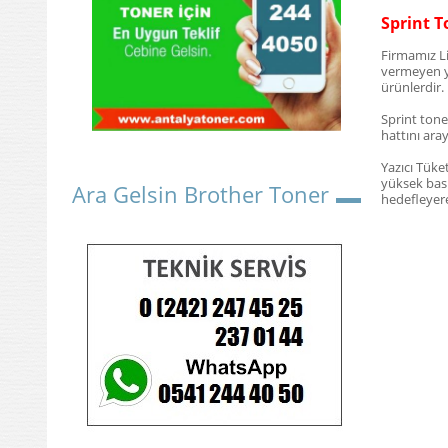
Sprint T
Firmamız Li
vermeyen ya
ürünlerdir.
Sprint tone
hattını aray
Yazıcı Tüke
yüksek bask
Ara Gelsin Brother Toner
hedefleyere