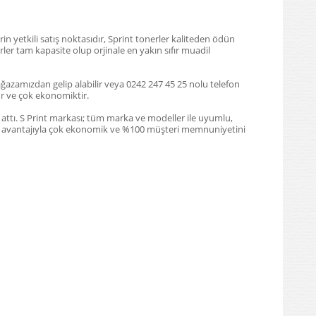
in yetkili satış noktasıdır, Sprint tonerler kaliteden ödün
ler tam kapasite olup orjinale en yakın sıfır muadil
ağazamızdan gelip alabilir veya 0242 247 45 25 nolu telefon
dur ve çok ekonomiktir.
m attı. S Print markası; tüm marka ve modeller ile uyumlu,
iyat avantajıyla çok ekonomik ve %100 müşteri memnuniyetini