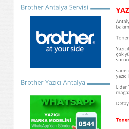
Brother Antalya Servisi
YAZ
Antaly
bakım
Toner 
Yazıcı
çok yü
sorun
samsun
yazıcı
Brother Yazıcı Antalya
Lider 
mağaz
Detayl
Toner